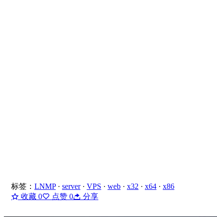
标签：
LNMP
·
server
·
VPS
·
web
·
x32
·
x64
·
x86
收藏
0
点赞
0
分享