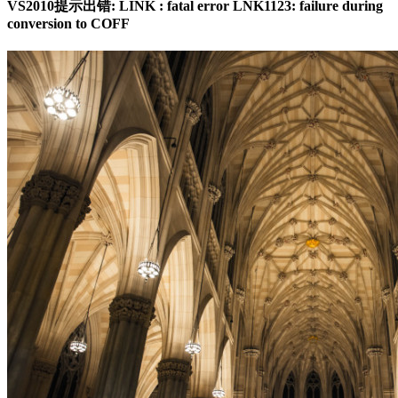
VS2010提示出错: LINK : fatal error LNK1123: failure during
conversion to COFF