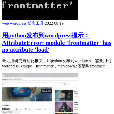
web
wordpress
博客工具
2022-08-19
用python发布到wordpress提示：
AttributeError: module 'frontmatter' has
no attribute 'load'
最近用研究自动化推文，用python发布到wordpress：需要用到
wordpress_xmlrpc，frontmatter，markdown2 安装时frontmatt ...