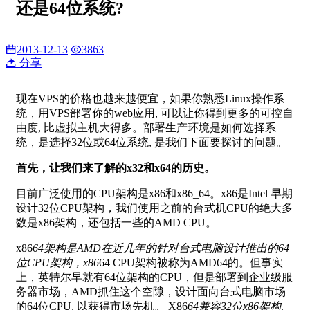
还是64位系统?
2013-12-13
3863
分享
现在VPS的价格也越来越便宜，如果你熟悉Linux操作系
统，用VPS部署你的web应用, 可以让你得到更多的可控自
由度, 比虚拟主机大得多。部署生产环境是如何选择系
统，是选择32位或64位系统, 是我们下面要探讨的问题。
首先，让我们来了解的x32和x64的历史。
目前广泛使用的CPU架构是x86和x86_64。x86是Intel 早期
设计32位CPU架构，我们使用之前的台式机CPU的绝大多
数是x86架构，还包括一些的AMD CPU。
x86
64架构是AMD在近几年的针对台式电脑设计推出的64
位CPU架构，x86
64 CPU架构被称为AMD64的。但事实
上，英特尔早就有64位架构的CPU，但是部署到企业级服
务器市场，AMD抓住这个空隙，设计面向台式电脑市场
的64位CPU, 以获得市场先机。 X86
64兼容32位x86架构,