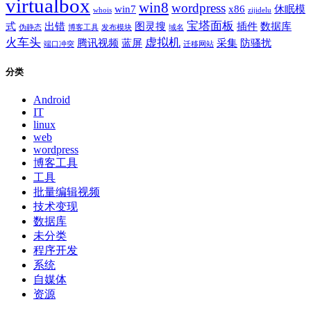
virtualbox
win8
wordpress
win7
x86
休眠模
whois
zijidelu
宝塔面板
式
出错
图灵搜
插件
数据库
伪静态
博客工具
发布模块
域名
火车头
虚拟机
腾讯视频
蓝屏
采集
防骚扰
端口冲突
迁移网站
分类
Android
IT
linux
web
wordpress
博客工具
工具
批量编辑视频
技术变现
数据库
未分类
程序开发
系统
自媒体
资源