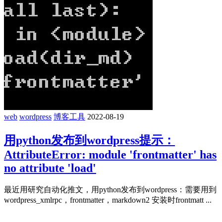
web
wordpress
博客工具
2022-08-19
用python发布到wordpress提示：
AttributeError: module 'frontmatter' has
no attribute 'load'
最近用研究自动化推文，用python发布到wordpress：需要用到
wordpress_xmlrpc，frontmatter，markdown2 安装时frontmatt ...