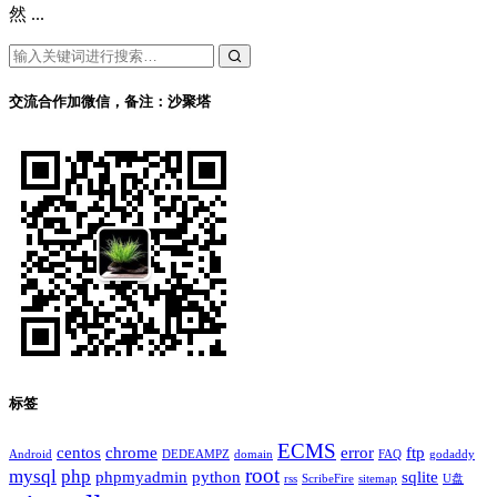
然 ...
交流合作加微信，备注：沙聚塔
标签
ECMS
centos
chrome
error
ftp
Android
DEDEAMPZ
domain
FAQ
godaddy
root
mysql
php
phpmyadmin
python
sqlite
rss
ScribeFire
sitemap
U盘