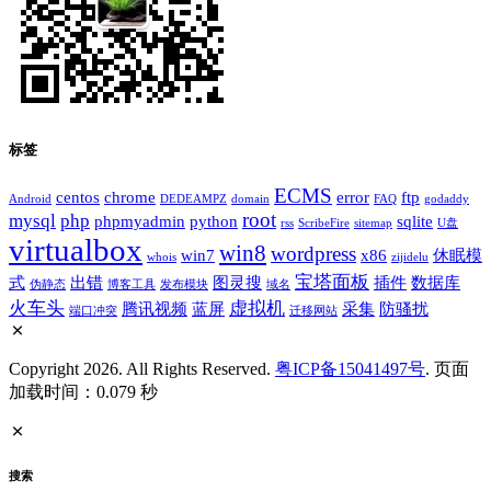
标签
ECMS
centos
chrome
error
ftp
Android
DEDEAMPZ
domain
FAQ
godaddy
root
mysql
php
phpmyadmin
python
sqlite
rss
ScribeFire
sitemap
U盘
virtualbox
win8
wordpress
win7
x86
休眠模
whois
zijidelu
宝塔面板
式
出错
图灵搜
插件
数据库
伪静态
博客工具
发布模块
域名
火车头
虚拟机
腾讯视频
蓝屏
采集
防骚扰
端口冲突
迁移网站
Copyright 2026. All Rights Reserved.
粤ICP备15041497号
. 页面
加载时间：0.079 秒
搜索